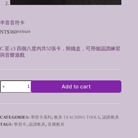
半音音符卡
NT$
360
NT$
420
Original
Current
price
price
was:
is:
C 至 c3 四個八度內共52張卡，附鐡盒，可用做認譜練習
NT$420.
NT$360.
與音樂遊戲
半
Add to cart
音
音
符
卡
quantity
CATEGORIES:
學習卡系列
,
教具 TEACHING TOOLS
,
認譜教具
TAGS:
學習卡
,
認譜教具
,
音樂教具