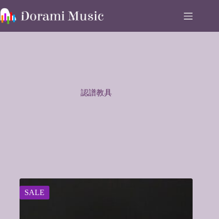
Skip
to
content
認譜教具
SALE