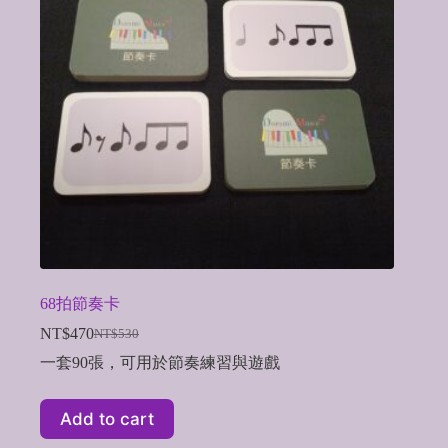
68拍節奏卡
NT$
470
NT$
530
Original
Current
price
price
一套90張，可用於節奏練習與遊戲
was:
is:
NT$530.
NT$470.
Add to cart