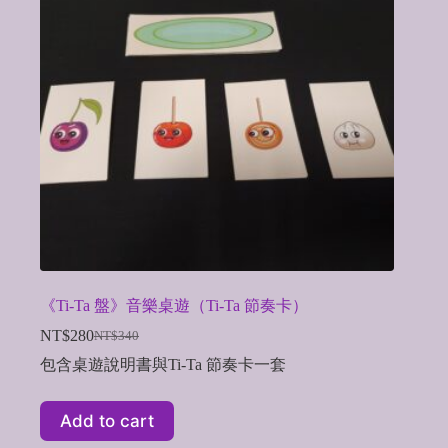
《Ti-Ta 盤》音樂桌遊（Ti-Ta 節奏卡）
NT$
280
NT$
340
Original
Current
price
price
包含桌遊說明書與Ti-Ta 節奏卡一套
was:
is:
NT$340.
NT$280.
Add to cart