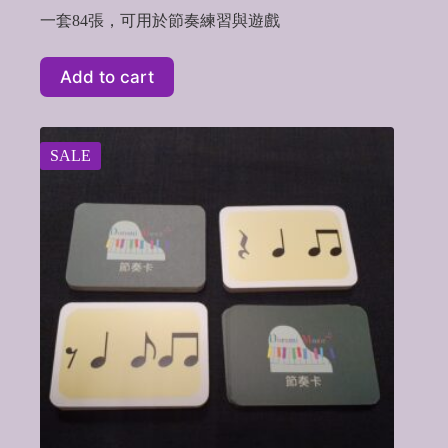
price
price
一套84張，可用於節奏練習與遊戲
was:
is:
NT$520.
NT$460.
Add to cart
SALE