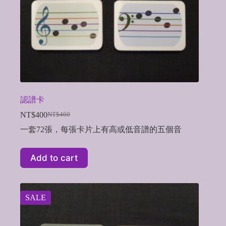
認譜卡
NT$
400
NT$
460
Original
Current
price
price
一套72張，每張卡片上有高或低音譜的五個音
was:
is:
NT$460.
NT$400.
Add to cart
SALE