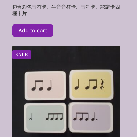
Original
Current
price
price
包含彩色音符卡、半音音符卡、音程卡、認譜卡四
was:
is:
種卡片
NT$1,320.
NT$1,260.
Add to cart
SALE