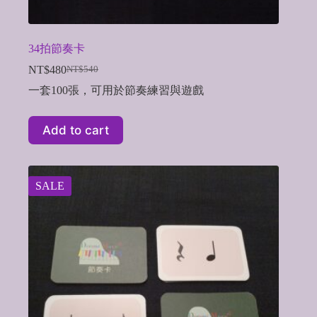
34拍節奏卡
NT$
480
NT$
540
Original
Current
price
price
一套100張，可用於節奏練習與遊戲
was:
is:
NT$540.
NT$480.
Add to cart
SALE