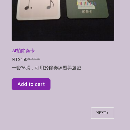
24拍節奏卡
NT$
450
NT$
510
Original
Current
price
price
一套76張，可用於節奏練習與遊戲
was:
is:
NT$510.
NT$450.
Add to cart
NEXT