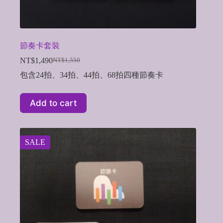
節奏卡套裝
NT$
1,490
NT$
1,550
Original
Current
price
price
包含24拍、34拍、44拍、68拍四種節奏卡
was:
is:
NT$1,550.
NT$1,490.
Add to cart
SALE