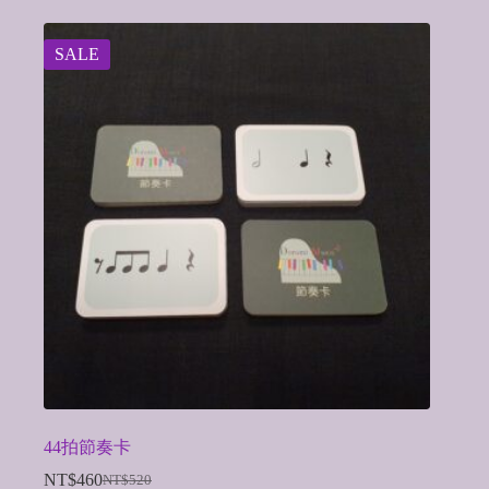
SALE
44拍節奏卡
NT$
460
NT$
520
Original
Current