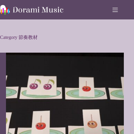
Skip
to
content
Category
節奏教材