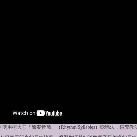
柯大宜「節奏音節」（Rhythm Syllables）唸唱法，這