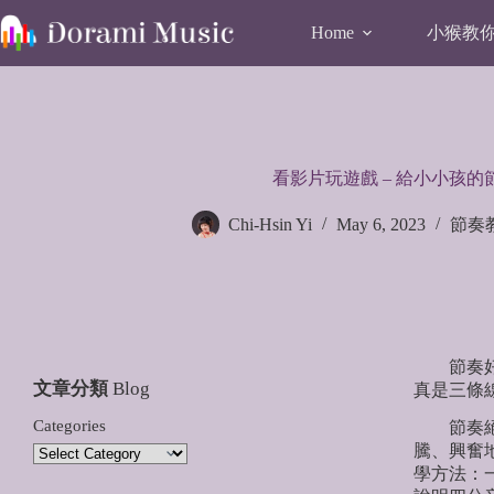
Skip
to
小猴教你唱
Home
content
看影片玩遊戲 – 給小小孩的
Chi-Hsin Yi
May 6, 2023
節奏
節奏好複
文章分類
Blog
真是三條
Categories
節奏絕對
騰、興奮
學方法：