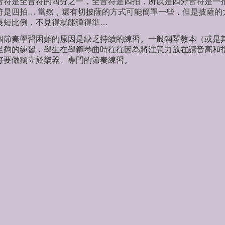
音符是全音符的四分之一，全音符是四拍，所以是四分音符是一
符是四拍… 當然，還有切披薩的方式可能簡單一些，但是披薩的
長短比例，不見得就能彈得準…
奏學習困難的原因是缺乏持續的練習。一般鋼琴教本（或是其
足夠的練習，學生在學鋼琴曲時往往因為將注意力放在讀音高和
好要做獨立於樂器、專門的節奏練習。