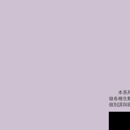
練
本系列 
做各種生
個別課與