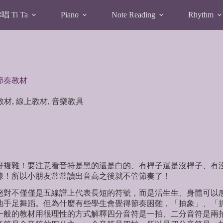
 Ti Ta
Piano
Note Reading
Rhythm
節奏教材
教材
,
線上教材
,
音樂教具
雜！要注意看音符是黑的還是白的、有桿子還是沒桿子、有沒
線！所以小朋友常常讀出音高之後就不管節奏了！
不僅僅是五線譜上代表長短的符號，而是活生生、身體可以感
地手足舞蹈。但為什麼有些學生會覺得節奏困難，「抽象」、「
一般的教材用很理性的方式解釋四分音符是一拍、二分音符是兩拍