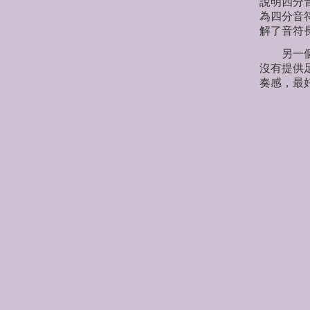
說明四分
為四分音
解了音符
另一個節
沒有提供
奏感，最