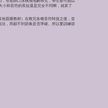
拍，等老師口沫橫飛地解釋完，學生卻可能以
大小和音符的長短還是完全不同啊，就算了
他器樂教材）在教完各種音符時值之後，並
指法，而顧不到節奏是否準確。所以要訓練節
Ti-Ta盤音