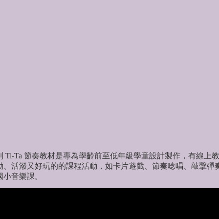
習聽力和記憶力
Ti-Ta 節奏教材是專為學齡前至低年級學童設計製作，有線上
動、活潑又好玩的的課程活動，如卡片遊戲、節奏唸唱、敲擊彈
國小音樂課。