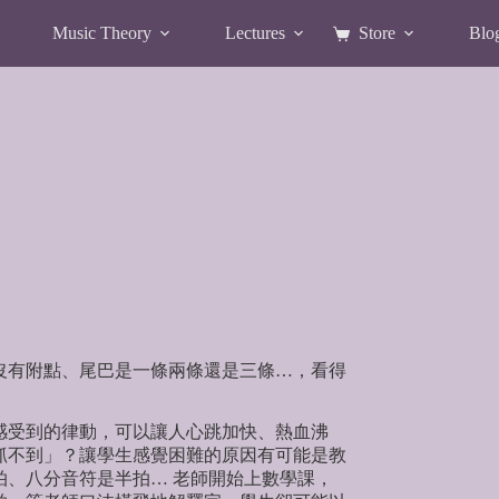
Music Theory
Lectures
Store
Blo
Shopping
cart
有附點、尾巴是一條兩條還是三條…，看得
受到的律動，可以讓人心跳加快、熱血沸
抓不到」？讓學生感覺困難的原因有可能是教
、八分音符是半拍… 老師開始上數學課，